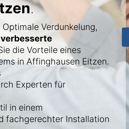
itzen
.
: Optimale Verdunkelung,
d
verbesserte
ie die Vorteile eines
ems in Affinghausen Eitzen.
s
rch Experten für
il in einem
 fachgerechter Installation