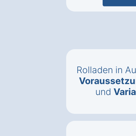
Rolladen in A
Voraussetz
und
Vari