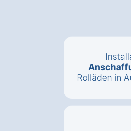
Instal
Anschaff
Rolläden in 