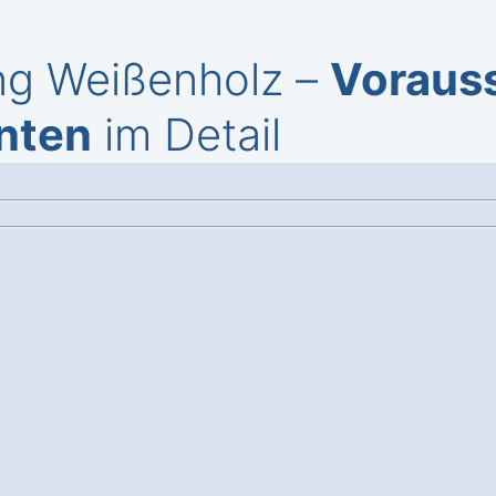
ing Weißenholz –
Voraus
nten
im Detail