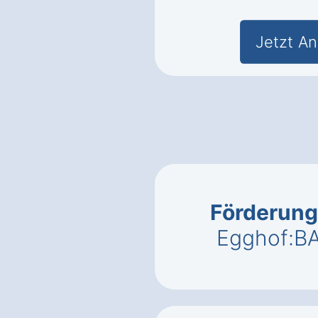
Jetzt An
Förderung
Egghof:B