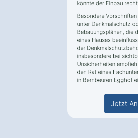
könnte der Einbau recht
Besondere Vorschriften 
unter Denkmalschutz od
Bebauungsplänen, die d
eines Hauses beeinflus
der Denkmalschutzbehör
insbesondere bei sichtb
Unsicherheiten empfiehlt
den Rat eines Fachunt
in Bernbeuren Egghof e
Jetzt An