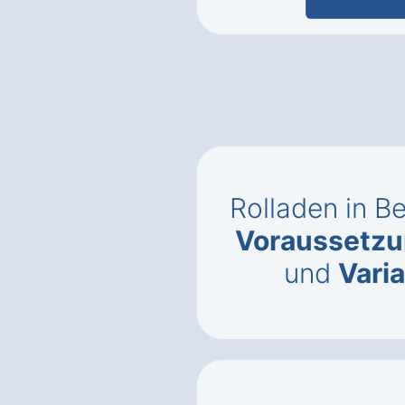
Rolladen in B
Voraussetz
und
Vari