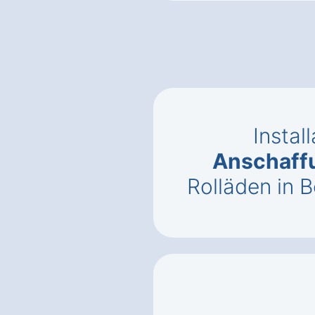
Instal
Anschaff
Rolläden in 