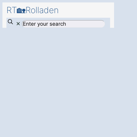
RT🏡Rolladen
✕
Mehr Sicherheit
und Komfort
für
Ihr Zuhause – mit
einem
modernen
Rollladen in