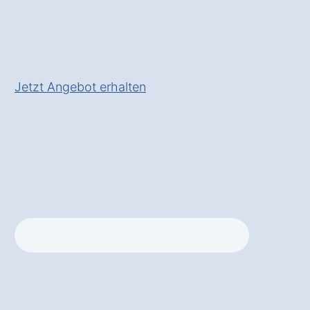
in einem
✅ Inkl.
Planungsservice
und
fachgerechter Installation
Jetzt Angebot erhalten