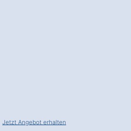
in Derental
.
Moderne Rollladentechnik
: 
verbesserte Energieeffizienz
Rollladensystems in Derental.
✅ Unverbindlich & Kostenlos
✅
Persönliche Beratung
durch
✅ Sicherheit, Komfort und Stil
✅ Inkl.
Planungsservice
und f
Jetzt Angebot erhalten