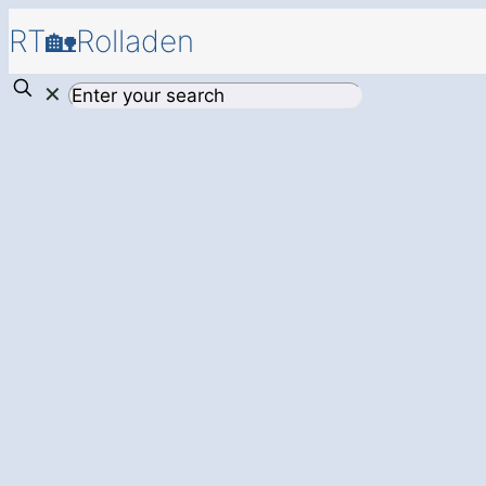
RT🏡Rolladen
✕
Mehr Sicherheit 
Zuhause – mit ei