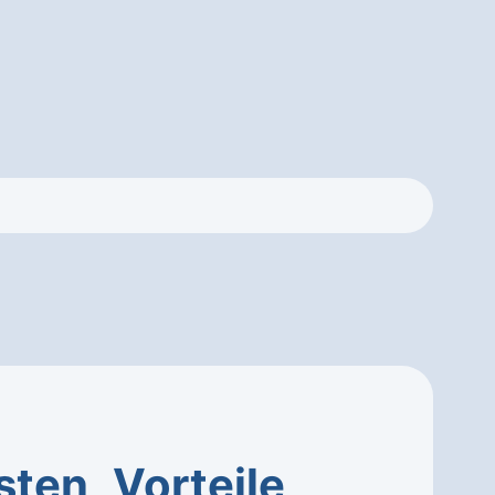
sten
,
Vorteile
,