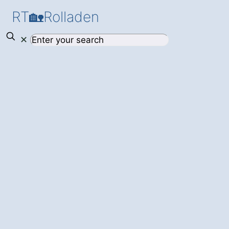
RT🏡Rolladen
✕
Mehr Sicherheit
und Komfort
für
Ihr Zuhause – mit
einem
modernen
Rollladen in