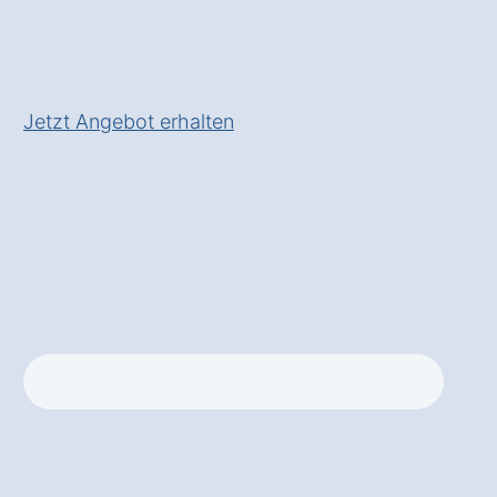
einem
✅ Inkl.
Planungsservice
und
fachgerechter Installation
Jetzt Angebot erhalten