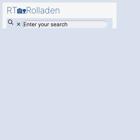
RT🏡Rolladen
✕
Mehr Sicherheit
und Komfort
für
Ihr Zuhause – mit
einem
modernen
Rollladen in