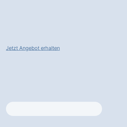
Rollladensysteme
✅ Sicherheit, Komfort und Stil
in einem
✅ Inkl.
Planungsservice
und
fachgerechter Installation
Jetzt Angebot erhalten