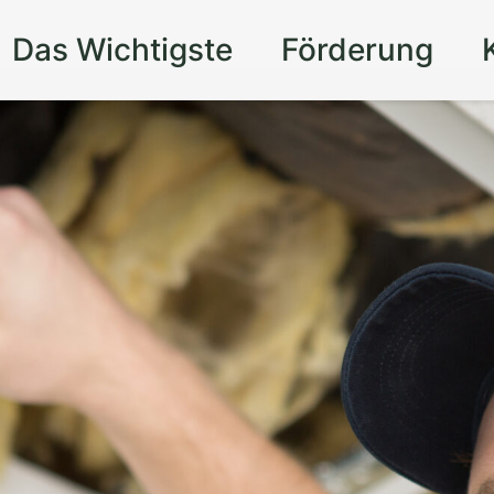
Das Wichtigste
Förderung
t und Komfort
für
t einem
aden in