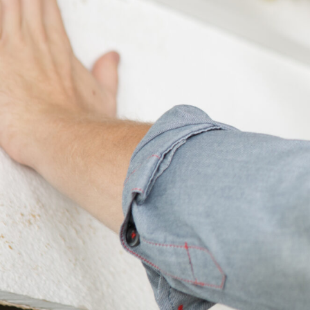
Falkenberg Vol
Moderne Rollladentechnik
Schutz vor Einbrechern un
Energieeffizienz
– erleben S
hochwertigen Rollladensyst
✅ Unverbindlich & Kostenlo
✅
Persönliche Beratung
du
Rollladensysteme
✅ Sicherheit, Komfort und St
✅ Inkl.
Planungsservice
und