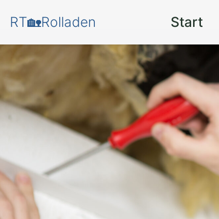
RT🏡Rolladen
Start
Mehr Sicherhei
Ihr Zuhause – mi
modernen Rolll