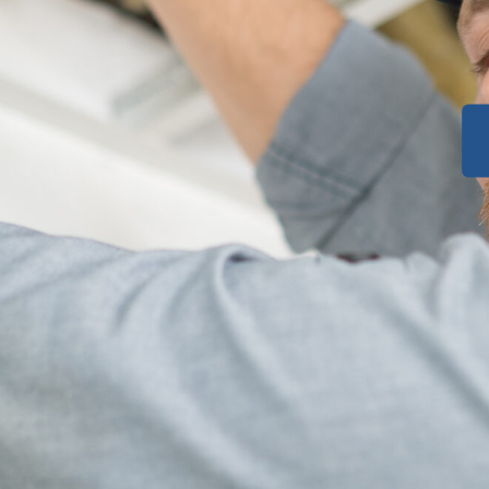
ksdorf
.
: Optimale Verdunkelung,
d
verbesserte
ie die Vorteile eines
ems in Falkenberg Volksdorf.
s
rch Experten für
il in einem
 fachgerechter Installation