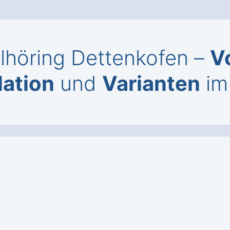
elhöring Dettenkofen –
V
lation
und
Varianten
im 