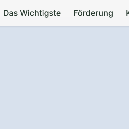
Das Wichtigste
Förderung
t und Komfort
für
t einem
aden in