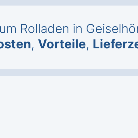
um Rolladen in Geiselhö
osten
,
Vorteile
,
Lieferz