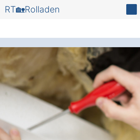
RT🏡Rolladen
Mehr Sicherheit und
Komfort
für Ihr
Zuhause – mit einem
modernen Rollladen
in Gerach