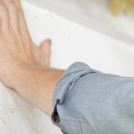
Laimbachsmühle
.
Moderne Rollladentechnik
: Optimale
Verdunkelung, Schutz vor Einbrechern
und
verbesserte Energieeffizienz
–
erleben Sie die Vorteile eines
hochwertigen Rollladensystems in
Gerach Laimbachsmühle.
✅ Unverbindlich & Kostenlos
✅
Persönliche Beratung
durch
Experten für Rollladensysteme
✅ Sicherheit, Komfort und Stil in einem
✅ Inkl.
Planungsservice
und
fachgerechter Installation