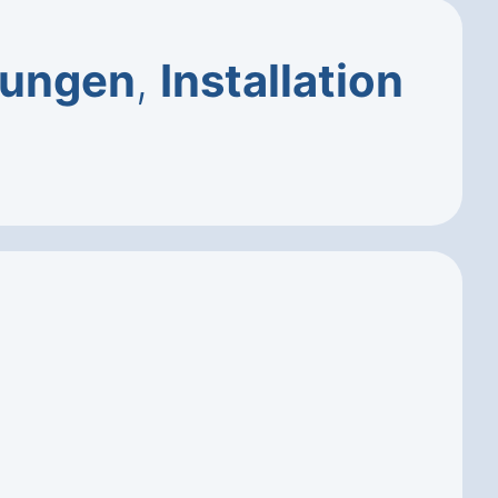
zungen
,
Installation