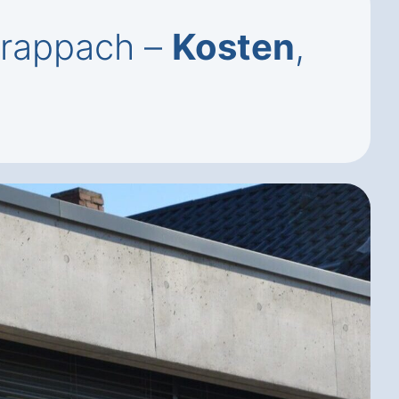
Prappach –
Kosten
,