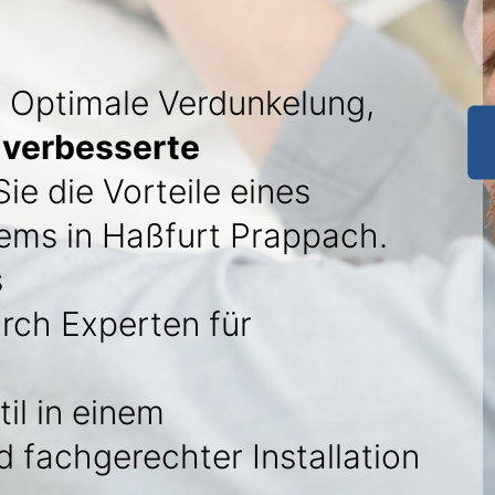
: Optimale Verdunkelung,
d
verbesserte
ie die Vorteile eines
ems in Haßfurt Prappach.
s
rch Experten für
il in einem
 fachgerechter Installation