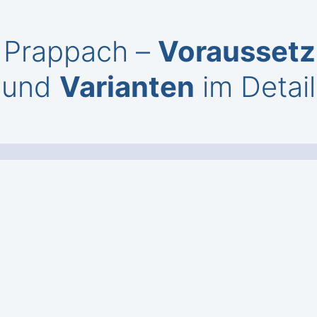
t Prappach –
Vorausset
und
Varianten
im Detail