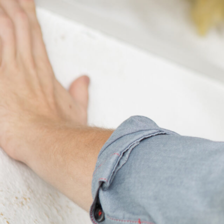
Kirchendemenreuth
Kriegshut
.
Moderne Rollladentechnik
: Optimale
Verdunkelung, Schutz vor Einbrechern
und
verbesserte Energieeffizienz
–
erleben Sie die Vorteile eines
hochwertigen Rollladensystems in
Kirchendemenreuth Kriegshut.
✅ Unverbindlich & Kostenlos
✅
Persönliche Beratung
durch
Experten für Rollladensysteme
✅ Sicherheit, Komfort und Stil in einem
✅ Inkl.
Planungsservice
und