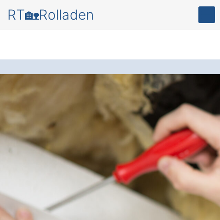
RT🏡Rolladen
Mehr Sicherheit und
Komfort
für Ihr
Zuhause – mit einem
modernen Rollladen
in