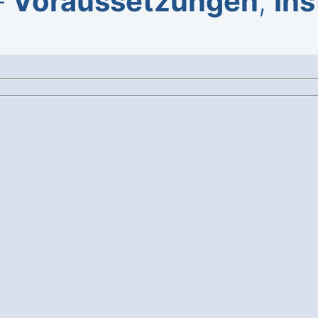
–
Voraussetzungen
,
Ins