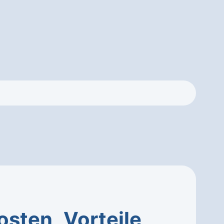
osten
,
Vorteile
,