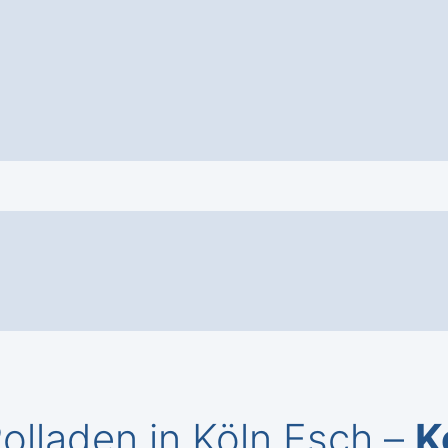
lladen in Köln Esch –
K