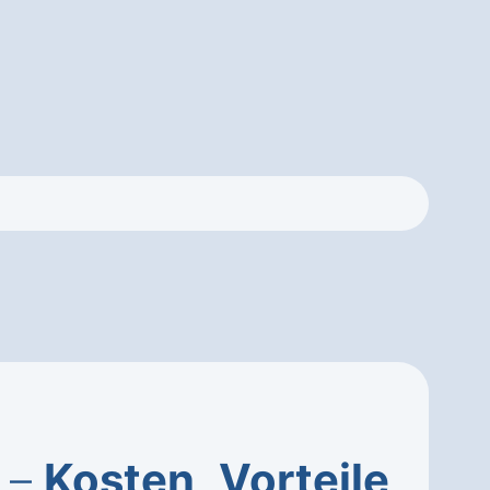
u –
Kosten
,
Vorteile
,