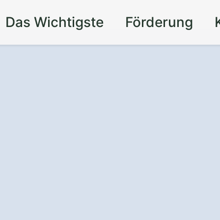
Das Wichtigste
Förderung
t und Komfort
für
t einem
aden in Rastede