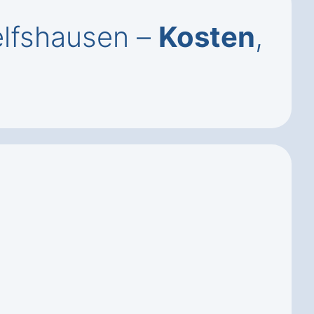
elfshausen –
Kosten
,