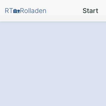
RT🏡Rolladen
Start
Mehr Sicherhei
Ihr Zuhause – mi
modernen Rolll