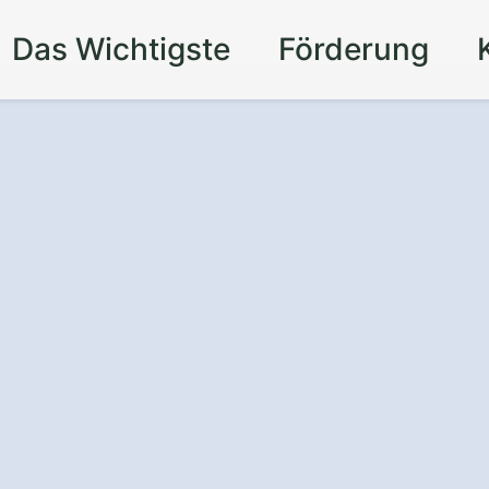
Das Wichtigste
Förderung
t und Komfort
für
t einem
aden in