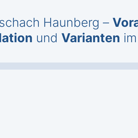
eischach Haunberg –
Vor
lation
und
Varianten
im 