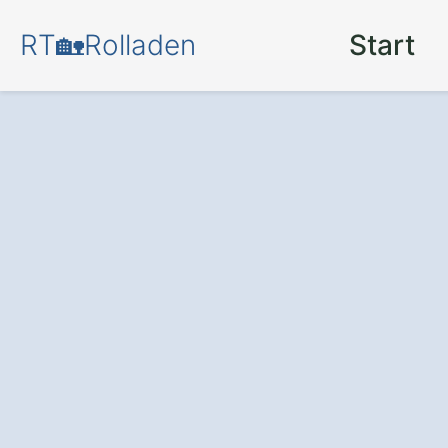
RT🏡Rolladen
Start
Mehr Sicherhei
Ihr Zuhause – mi
modernen Rolll