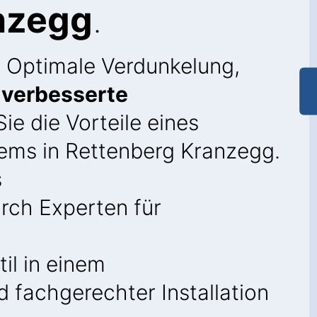
nzegg
.
: Optimale Verdunkelung,
d
verbesserte
ie die Vorteile eines
ems in Rettenberg Kranzegg.
s
rch Experten für
il in einem
 fachgerechter Installation