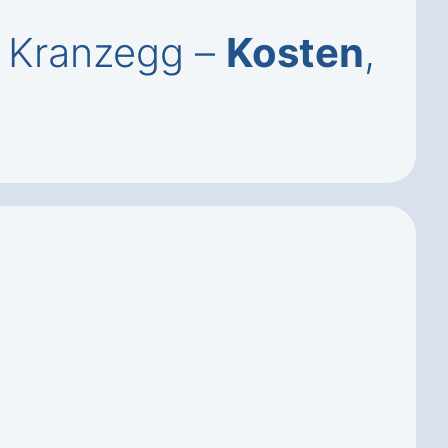
g Kranzegg –
Kosten
,