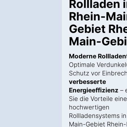
Rollladen 
Rhein-Mai
Gebiet Rh
Main-Gebie
Moderne Rollladen
Optimale Verdunkel
Schutz vor Einbrec
verbesserte
Energieeffizienz
– 
Sie die Vorteile ein
hochwertigen
Rollladensystems in
Main-Gebiet Rhein-