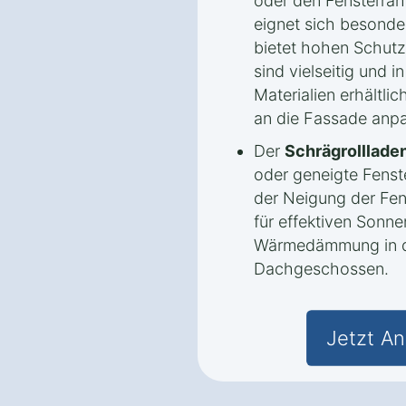
oder den Fensterrah
eignet sich besonde
bietet hohen Schutz
sind vielseitig und 
Materialien erhältlic
an die Fassade anpa
Der
Schrägrolllade
oder geneigte Fenste
der Neigung der Fen
für effektiven Sonn
Wärmedämmung in d
Dachgeschossen.
Jetzt An