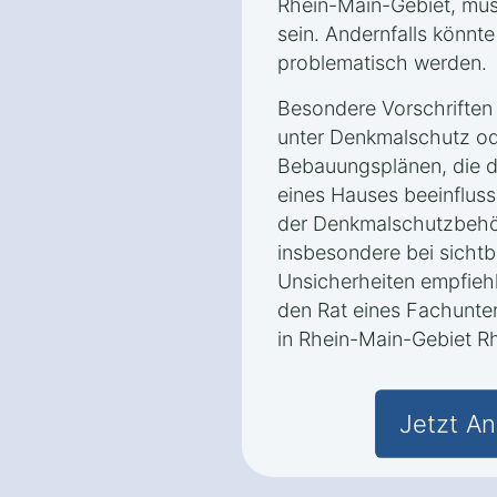
Rhein-Main-Gebiet‎, müs
sein. Andernfalls könnte
problematisch werden.
Besondere Vorschriften 
unter Denkmalschutz od
Bebauungsplänen, die d
eines Hauses beeinflus
der Denkmalschutzbehör
insbesondere bei sichtb
Unsicherheiten empfiehlt
den Rat eines Fachunt
in Rhein-Main-Gebiet Rh
Jetzt An