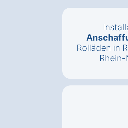
Instal
Anschaff
Rolläden in 
Rhein-