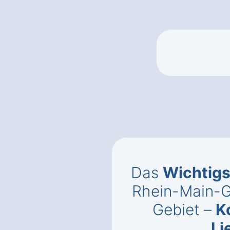
Das
Wichtigs
Rhein-Main-G
Gebiet‎ –
K
Li