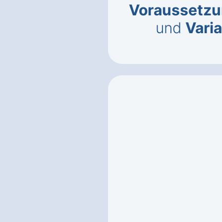
Voraussetz
und
Vari