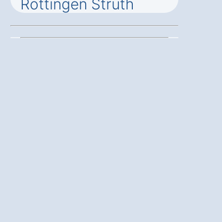
Röttingen Strüth