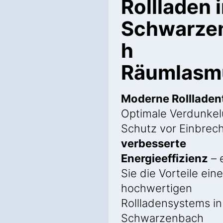
Rollladen 
Schwarze
h
Räumlasm
Moderne Rollladen
Optimale Verdunkel
Schutz vor Einbrec
verbesserte
Energieeffizienz
– 
Sie die Vorteile ein
hochwertigen
Rollladensystems in
Schwarzenbach