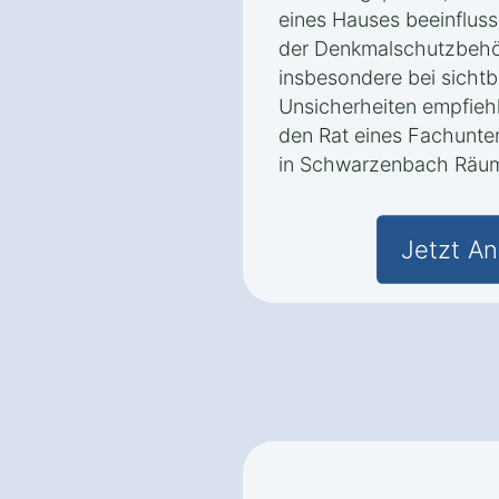
eines Hauses beeinflus
der Denkmalschutzbehör
insbesondere bei sichtb
Unsicherheiten empfiehlt
den Rat eines Fachunt
in Schwarzenbach Räum
Jetzt An