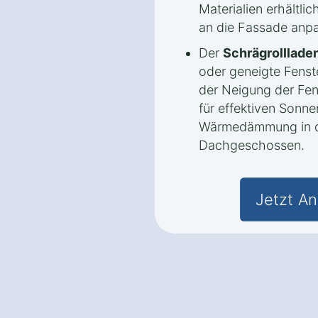
Materialien erhältlic
an die Fassade anpa
Der
Schrägrolllade
oder geneigte Fenste
der Neigung der Fen
für effektiven Sonn
Wärmedämmung in d
Dachgeschossen.
Jetzt An