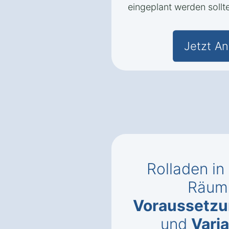
eingeplant werden sollte
Jetzt An
Rolladen i
Räuml
Voraussetz
und
Vari