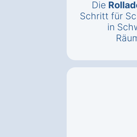
Die
Rollad
Schritt für S
in Sch
Räum